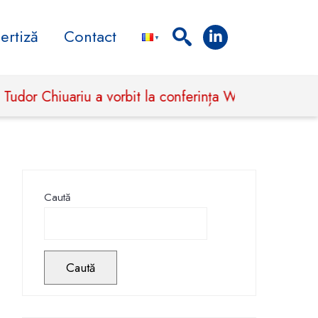
ertiză
Contact
or Chiuariu a vorbit la conferința Wolters Kluwer priv
Caută
Caută