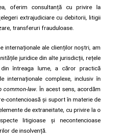
ea, oferim consultanță cu privire la
elegeri extrajudiciare cu debitorii, litigii
zare, transferuri frauduloase.
le internaționale ale clienților noștri, am
tățile juridice din alte jurisdicții, rețele
i din întreaga lume, a căror practică
ale internaționale complexe, inclusiv în
ip common-law
. În acest sens, acordăm
re-contencioasă și suport în materie de
u elemente de extraneitate, cu privire la o
ecte litigioase și necontencioase
rilor de insolvență.