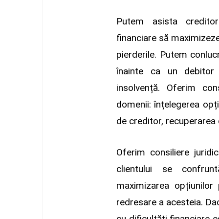
Putem asista creditorul
financiare să maximizez
pierderile. Putem conluc
înainte ca un debitor
insolvență. Oferim con
domenii: înțelegerea opțiu
de creditor, recuperarea d
Oferim consiliere juridi
clientului se confrunt
maximizarea opțiunilor
redresare a acesteia. Dac
cu dificultăți financiare 