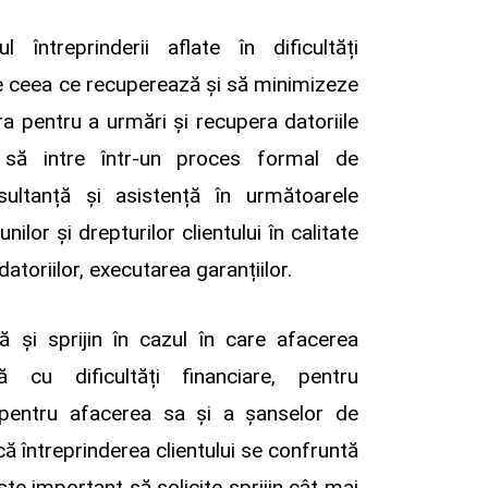
 întreprinderii aflate în dificultăți
e ceea ce recuperează și să minimizeze
ra pentru a urmări și recupera datoriile
 să intre într-un proces formal de
sultanță și asistență în următoarele
nilor și drepturilor clientului în calitate
atoriilor, executarea garanțiilor.
că și sprijin în cazul în care afacerea
ă cu dificultăți financiare, pentru
 pentru afacerea sa și a șanselor de
ă întreprinderea clientului se confruntă
este important să solicite sprijin cât mai