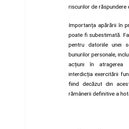
riscurilor de răspundere c
Importanța apărării în p
poate fi subestimată. Fa
pentru datoriile unei 
bunurilor personale, inclu
acțiuni în atragerea 
interdicția exercitării fu
fiind decăzut din ace
rămânerii definitive a hotă