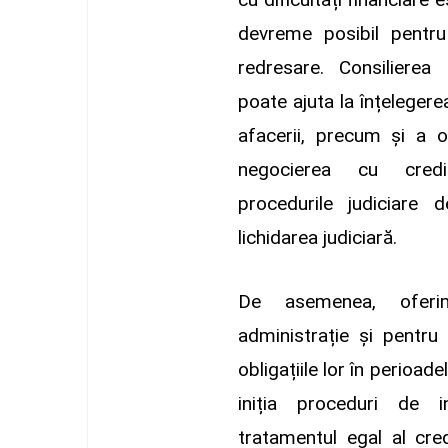
devreme posibil pentru
redresare. Consilierea
poate ajuta la înțelegerea
afacerii, precum și a op
negocierea cu credito
procedurile judiciare 
lichidarea judiciară.
De asemenea, oferim
administrație și pentru 
obligațiile lor în perioade
iniția proceduri de in
tratamentul egal al cred