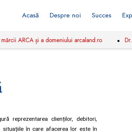
Acasă
Despre noi
Succes
Exp
cii ARCA și a domeniului arcaland.ro
Dr. Tud
ă
ră reprezentarea clienților, debitori,
în situațiile în care afacerea lor este în