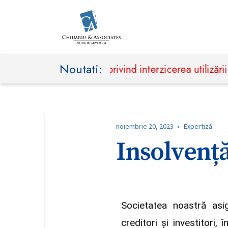
Noutati:
ță președințială privind interzicerea utilizării măr
noiembrie 20, 2023
•
Expertiză
Insolvenț
Societatea noastră asigu
creditori și investitori, 