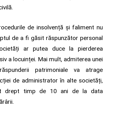
ivilă.
rocedurile de insolvență și faliment nu
ptul de a fi găsit răspunzător personal
societăți ar putea duce la pierderea
siv a locuinței. Mai mult, admiterea unei
răspunderii patrimoniale va atrage
ncției de administrator în alte societăți,
st drept timp de 10 ani de la data
rârii.