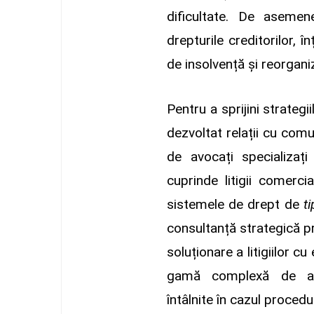
dificultate. De asemen
drepturile creditorilor, înț
de insolvență și reorgani
Pentru a sprijini strategii
dezvoltat relații cu comuni
de avocați specializaț
cuprinde litigii comerci
sistemele de drept de
t
consultanță strategică p
soluționare a litigiilor c
gamă complexă de asp
întâlnite în cazul procedu