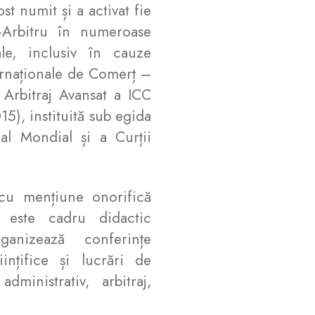
st numit și a activat fie
-Arbitru în numeroase
nale, inclusiv în cauze
rnaționale de Comerț –
 Arbitraj Avansat a ICC
15), instituită sub egida
al Mondial și a Curții
cu mențiune onorifică
este cadru didactic
ganizează conferințe
iințifice și lucrări de
dministrativ, arbitraj,