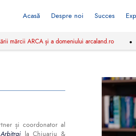
Acasă
Despre noi
Succes
Exp
rcii ARCA și a domeniului arcaland.ro
Dr. Tu
tner și coordonator al
 Arbitraj
la Chiuariu &