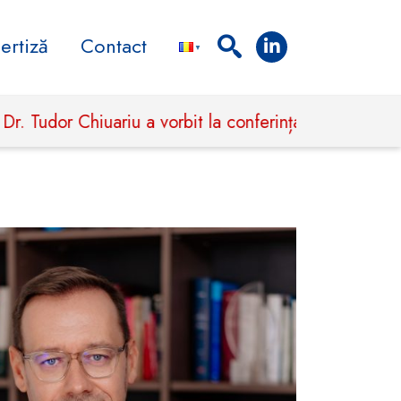
ertiză
Contact
dor Chiuariu a vorbit la conferința Wolters Kluwer pri