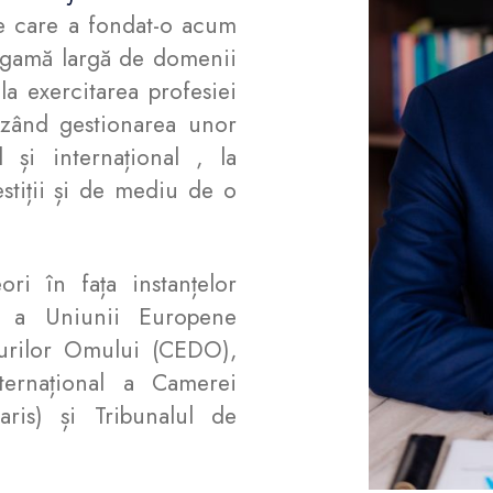
pe care a fondat-o acum
o gamă largă de domenii
 la exercitarea profesiei
luzând gestionarea unor
 și internațional , la
stiții și de mediu de o
ri în fața instanțelor
ie a Uniunii Europene
urilor Omului (CEDO),
ternațional a Camerei
ris) și Tribunalul de