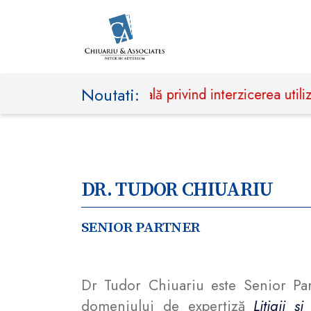
Noutati:
nță președințială privind interzicerea utilizării mă
DR. TUDOR CHIUARIU
SENIOR PARTNER
Dr Tudor Chiuariu este Senior Par
domeniului de expertiză
Litigii și