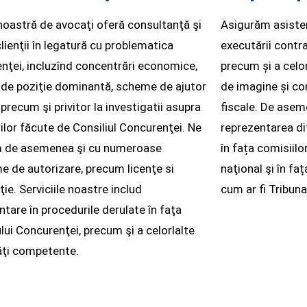
noastră de avocaţi oferă consultanţă şi
Asigurăm asisten
lienţii în legatură cu problematica
executării contrac
nţei, incluzînd concentrări economice,
precum și a celo
 de poziţie dominantă, scheme de ajutor
de imagine și co
precum şi privitor la investigatii asupra
fiscale. De asem
rilor făcute de Consiliul Concurenţei. Ne
reprezentarea dife
 de asemenea şi cu numeroase
în fața comisiilo
e de autorizare, precum licenţe si
naţional şi în fa
ţie. Serviciile noastre includ
cum ar fi Tribunal
ntare în procedurile derulate în faţa
ului Concurenţei, precum şi a celorlalte
ăţi competente.