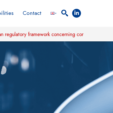
lities
Contact
tory framework concerning corporate sustainability r