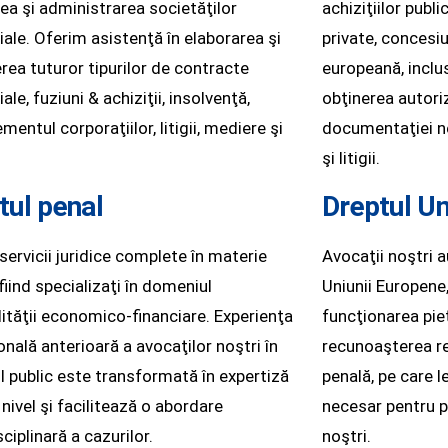
rea şi administrarea societăţilor
achiziţiilor publi
ale. Oferim asistenţă în elaborarea şi
private, concesiu
rea tuturor tipurilor de contracte
europeană, inclus
le, fuziuni & achiziţii, insolvenţă,
obţinerea autoriz
entul corporaţiilor, litigii, mediere şi
documentaţiei ne
şi litigii.
tul penal
Dreptul Un
servicii juridice complete în materie
Avocaţii noştri a
fiind specializaţi în domeniul
Uniunii Europene,
lităţii economico-financiare. Experienţa
funcţionarea pieţ
onală anterioară a avocaţilor noştri în
recunoaşterea rec
l public este transformată în expertiză
penală, pe care l
 nivel şi facilitează o abordare
necesar pentru pr
ciplinară a cazurilor.
noştri.