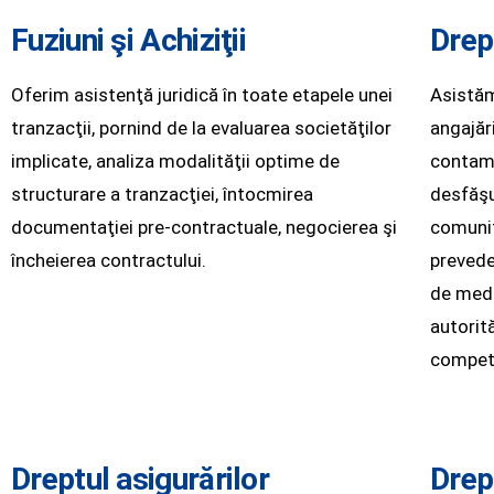
Fuziuni şi Achiziţii
Drep
Oferim asistenţă juridică în toate etapele unei
Asistăm 
tranzacţii, pornind de la evaluarea societăţilor
angajăr
implicate, analiza modalităţii optime de
contamin
structurare a tranzacţiei, întocmirea
desfăşu
documentaţiei pre-contractuale, negocierea şi
comunit
încheierea contractului.
prevede
de medi
autorit
compet
Dreptul asigurărilor
Drep