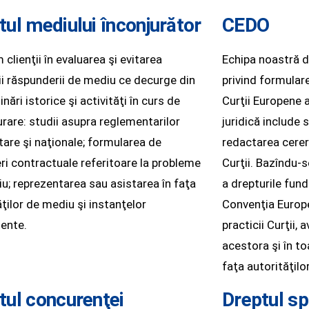
tul mediului înconjurător
CEDO
clienţii în evaluarea şi evitarea
Echipa noastră de
ii răspunderii de mediu ce decurge din
privind formulare
ări istorice şi activităţi în curs de
Curţii Europene 
rare: studii asupra reglementarilor
juridică include s
are şi naţionale; formularea de
redactarea cereri
ri contractuale referitoare la probleme
Curţii. Bazîndu-
u; reprezentarea sau asistarea în faţa
a drepturile fun
ăţilor de mediu şi instanţelor
Convenţia Europe
ente.
practicii Curţii, 
acestora şi în t
faţa autorităţil
tul concurenţei
Dreptul sp