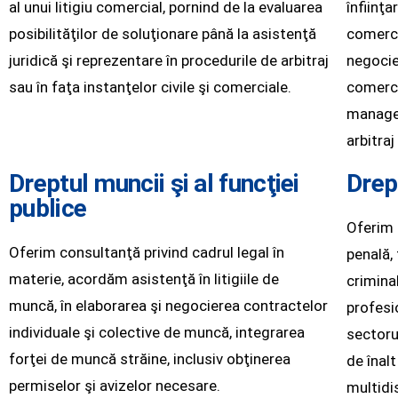
al unui litigiu comercial, pornind de la evaluarea
înfiinţa
posibilităţilor de soluţionare până la asistenţă
comerci
juridică şi reprezentare în procedurile de arbitraj
negocie
sau în faţa instanţelor civile şi comerciale.
comercia
managem
arbitraj
Dreptul muncii şi al funcţiei
Drep
publice
Oferim 
Oferim consultanţă privind cadrul legal în
penală, 
materie, acordăm asistenţă în litigiile de
crimina
muncă, în elaborarea şi negocierea contractelor
profesi
individuale şi colective de muncă, integrarea
sectoru
forţei de muncă străine, inclusiv obţinerea
de înalt
permiselor şi avizelor necesare.
multidis