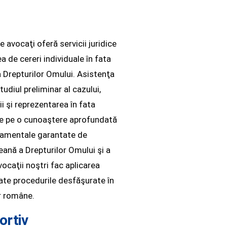
 avocaţi oferă servicii juridice
a de cereri individuale în fata
a Drepturilor Omului. Asistenţa
tudiul preliminar al cazului,
i şi reprezentarea în fata
se pe o cunoaştere aprofundată
damentale garantate de
ană a Drepturilor Omului şi a
avocaţii noştri fac aplicarea
oate procedurile desfăşurate în
or române.
ortiv