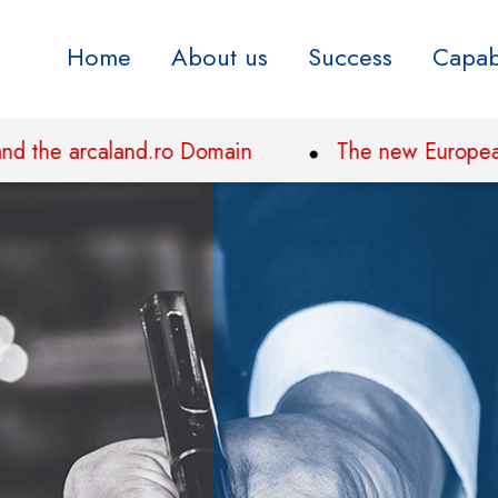
Home
About us
Success
Capabi
 arcaland.ro Domain
The new European regula