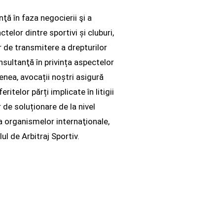
ţă în faza negocierii şi a
telor dintre sportivi și cluburi,
r de transmitere a drepturilor
nsultanţă în privința aspectelor
enea, avocații noștri asigură
ritelor părți implicate în litigii
r de soluționare de la nivel
ța organismelor internaţionale,
ul de Arbitraj Sportiv.